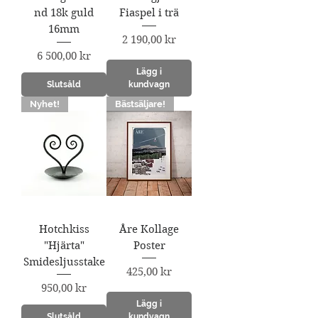
nd 18k guld
Fiaspel i trä
16mm
Pris
2 190,00 kr
Pris
6 500,00 kr
Lägg i
Slutsåld
kundvagn
Nyhet!
Bästsäljare!
Hotchkiss
Åre Kollage
"Hjärta"
Poster
Smidesljusstake
Pris
425,00 kr
Pris
950,00 kr
Lägg i
Slutsåld
kundvagn