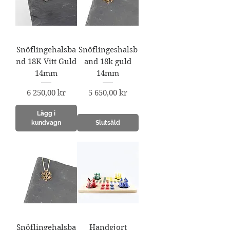
Snöflingehalsba
Snöflingeshalsb
nd 18K Vitt Guld
and 18k guld
14mm
14mm
Pris
Pris
6 250,00 kr
5 650,00 kr
Lägg i
kundvagn
Slutsåld
Snöflingehalsba
Handgjort