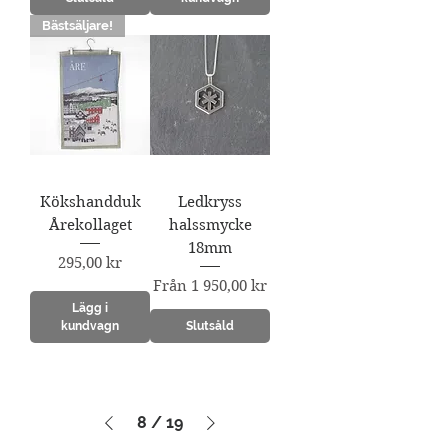
Bästsäljare!
Kökshandduk
Ledkryss
Årekollaget
halssmycke
18mm
Pris
295,00 kr
Reapris
Från
1 950,00 kr
Lägg i
kundvagn
Slutsåld
8
/
19