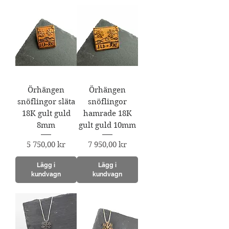
Örhängen
Örhängen
snöflingor släta
snöflingor
18K gult guld
hamrade 18K
8mm
gult guld 10mm
Pris
Pris
5 750,00 kr
7 950,00 kr
Lägg i
Lägg i
kundvagn
kundvagn