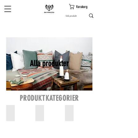
Varukorg
Alla produkter
PRODUKTKATEGORIER
Presenttips
Inredning med fjällkänsla
Täljstensprodukter
middagsdukning
i
Åre