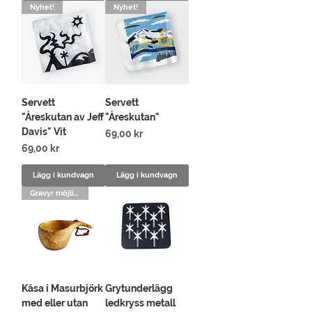
Nyhet!
Nyhet!
Servett
Servett
"Åreskutan av Jeff
"Åreskutan"
Davis" Vit
Pris
69,00 kr
Pris
69,00 kr
Lägg i kundvagn
Lägg i kundvagn
Gravyr möjligt!
Kåsa i Masurbjörk
Grytunderlägg
med eller utan
ledkryss metall