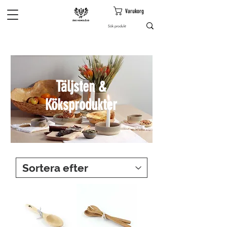
Varukorg
Täljsten &
Köksprodukter