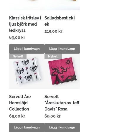
Klassisk träslev i
Salladsbestick i
ljus björk med
ek
ledkryss
Pris
215,00 kr
Pris
69,00 kr
Lägg i kundvagn
Lägg i kundvagn
Nyhet!
Nyhet!
Servett Åre
Servett
Hemslöjd
"Åreskutan av Jeff
Collection
Davis" Rosa
Pris
Pris
69,00 kr
69,00 kr
Lägg i kundvagn
Lägg i kundvagn