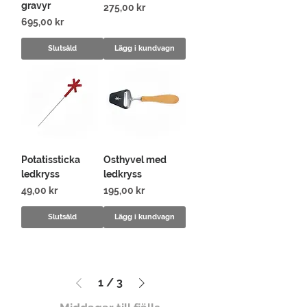
gravyr
Pris
275,00 kr
Pris
695,00 kr
Slutsåld
Lägg i kundvagn
Potatissticka
Osthyvel med
ledkryss
ledkryss
Pris
Pris
49,00 kr
195,00 kr
Slutsåld
Lägg i kundvagn
1
/
3