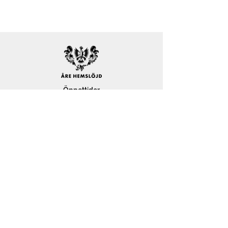
Öppettider
mån-fre 11-18
lör 11-17
sön 12-17
Välkomna!
KÖPVILLKOR
INTEGRITETSPOLICY