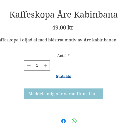
Kaffeskopa Åre Kabinbana
Pris
49,00 kr
ffeskopa i oljad al med blästrat motiv av Åre kabinbanan.
Antal
*
Slutsåld
Meddela mig när varan finns i lager