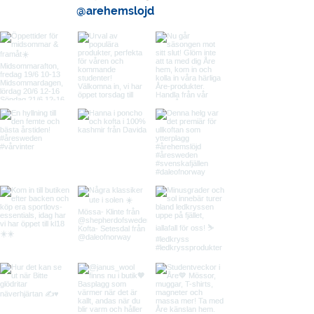
@arehemslojd