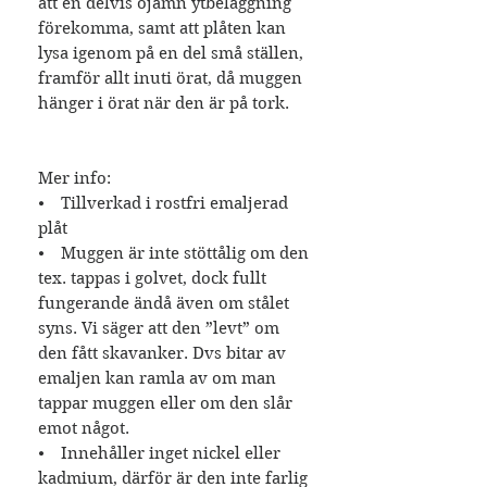
att en delvis ojämn ytbeläggning
förekomma, samt att plåten kan
lysa igenom på en del små ställen,
framför allt inuti örat, då muggen
hänger i örat när den är på tork.
Mer info:
⦁ Tillverkad i rostfri emaljerad
plåt
⦁ Muggen är inte stöttålig om den
tex. tappas i golvet, dock fullt
fungerande ändå även om stålet
syns. Vi säger att den ”levt” om
den fått skavanker. Dvs bitar av
emaljen kan ramla av om man
tappar muggen eller om den slår
emot något.
⦁ Innehåller inget nickel eller
kadmium, därför är den inte farlig