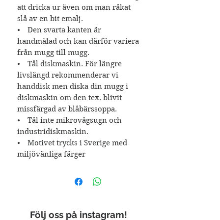
att dricka ur även om man råkat
slå av en bit emalj.
⦁ Den svarta kanten är
handmålad och kan därför variera
från mugg till mugg.
⦁ Tål diskmaskin. För längre
livslängd rekommenderar vi
handdisk men diska din mugg i
diskmaskin om den tex. blivit
missfärgad av blåbärssoppa.
⦁ Tål inte mikrovågsugn och
industridiskmaskin.
⦁ Motivet trycks i Sverige med
miljövänliga färger
Följ oss på instagram!