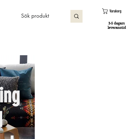
Varukorg
3-5 dagars
leveranstid
ing
d