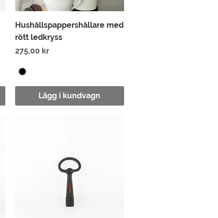
Snabbvisning
Hushållspappershållare med
rött ledkryss
Pris
275,00 kr
Lägg i kundvagn