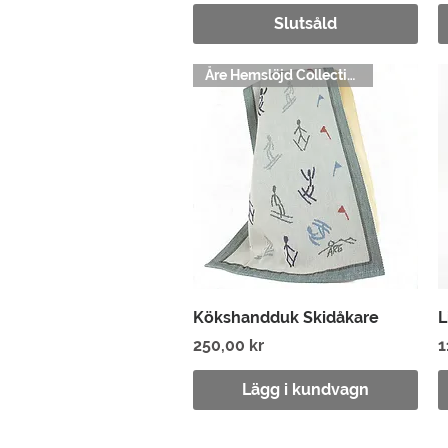
Slutsåld
Åre Hemslöjd Collection
Snabbvisning
Kökshandduk Skidåkare
L
Pris
P
250,00 kr
1
Lägg i kundvagn