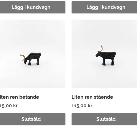
Lägg i kundvagn
Lägg i kundvagn
Snabbvisning
Snabbvisning
iten ren betande
Liten ren stående
ris
Pris
15,00 kr
115,00 kr
Slutsåld
Slutsåld