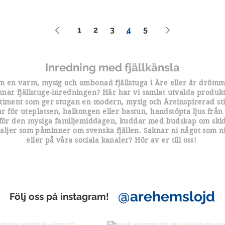
1
2
3
4
5
Inredning med fjällkänsla
 en varm, mysig och ombonad fjällstuga i Åre eller är dröm
knar fjällstuge-inredningen? Här har vi samlat utvalda produkt
timent som ger stugan en modern, mysig och Åreinspirerad sti
ar för uteplatsen, balkongen eller bastun, handstöpta ljus från
 för den mysiga familjemiddagen, kuddar med budskap om ski
aljer som påminner om svenska fjällen. Saknar ni något som ni 
eller på våra sociala kanaler? Hör av er till oss!
@arehemslojd
Följ oss på instagram!