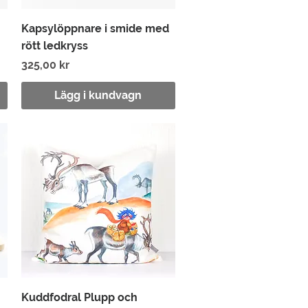
Snabbvisning
Kapsylöppnare i smide med
rött ledkryss
Pris
325,00 kr
Lägg i kundvagn
Snabbvisning
Kuddfodral Plupp och