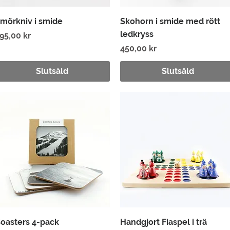
Snabbvisning
Snabbvisning
mörkniv i smide
Skohorn i smide med rött
ledkryss
ris
95,00 kr
Pris
450,00 kr
Slutsåld
Slutsåld
Snabbvisning
Snabbvisning
oasters 4-pack
Handgjort Fiaspel i trä