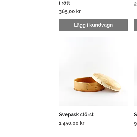
i rött
P
2
Pris
365,00 kr
Lägg i kundvagn
Snabbvisning
Svepask störst
S
Pris
P
1 450,00 kr
9