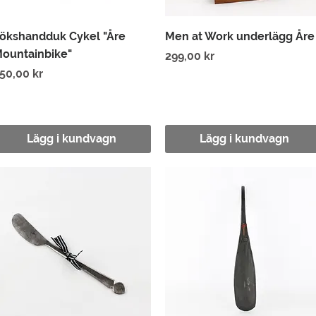
Snabbvisning
Snabbvisning
ökshandduk Cykel "Åre
Men at Work underlägg Åre
ountainbike"
Pris
299,00 kr
ris
50,00 kr
Lägg i kundvagn
Lägg i kundvagn