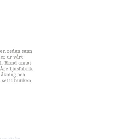
men redan sann
er ur vårt
l. Bland annat
 Åre Ljusfabrik,
dåkning och
sett i butiken