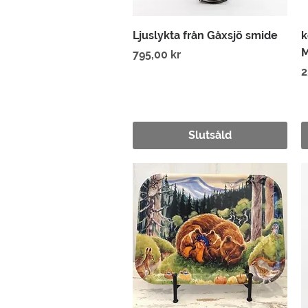
Snabbvisning
Ljuslykta från Gåxsjö smide
k
M
Pris
795,00 kr
P
2
Slutsåld