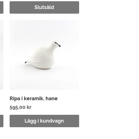
Slutsåld
Snabbvisning
Ripa i keramik, hane
Pris
595,00 kr
Lägg i kundvagn