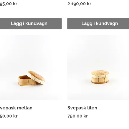
ris
Pris
95,00 kr
2 190,00 kr
Lägg i kundvagn
Lägg i kundvagn
Snabbvisning
Snabbvisning
vepask mellan
Svepask liten
ris
Pris
50,00 kr
750,00 kr