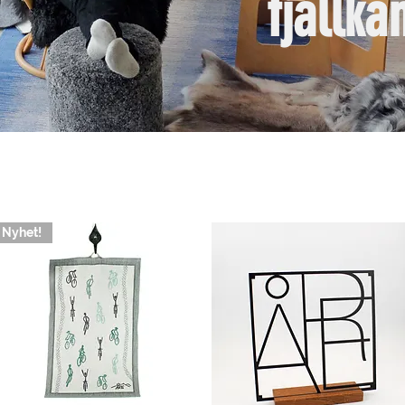
fjällkä
Nyhet!