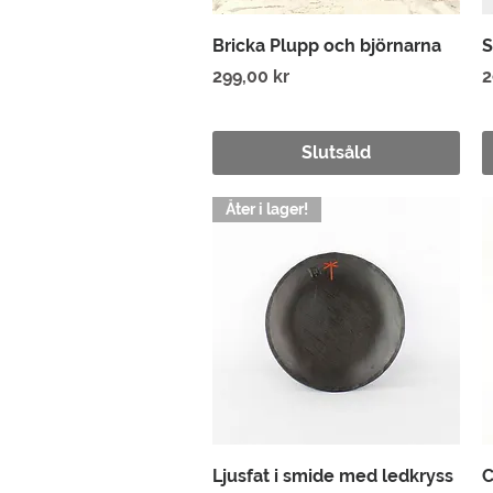
Snabbvisning
Bricka Plupp och björnarna
S
Pris
P
299,00 kr
2
Slutsåld
Åter i lager!
Snabbvisning
Ljusfat i smide med ledkryss
C